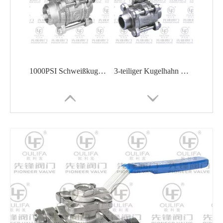
1000PSI Schweißkugelhahn PQ61F
3-teiliger Kugelhahn mit Stumpfschweißung Q61F
2000PSI Hochleistungs-Kugelhahn PQ6c1F
1000PSI Welded Ball Valve Shipbuilding Oil Chemical