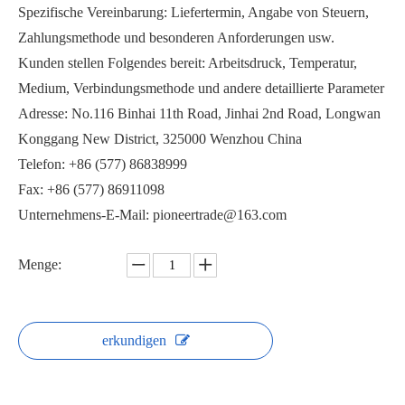
Spezifische Vereinbarung: Liefertermin, Angabe von Steuern,
Zahlungsmethode und besonderen Anforderungen usw.
Kunden stellen Folgendes bereit: Arbeitsdruck, Temperatur,
Medium, Verbindungsmethode und andere detaillierte Parameter
Adresse: No.116 Binhai 11th Road, Jinhai 2nd Road, Longwan
3PC Schweißkugelventil Q361F-16
1000PSI Kugelhahn mit Gewinde PQ11F
Konggang New District, 325000 Wenzhou China
Telefon: +86 (577) 86838999
Fax: +86 (577) 86911098
Unternehmens-E-Mail: pioneertrade@163.com
Menge:
erkundigen
3PC Klemmkugelhahn Q81F
1000PSI Kugelhahn PQ6C1F