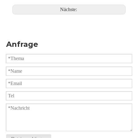
Nächste:
Anfrage
Kugelhahn-Stumpfschweißung PQ61F
ISO-Montage-Kugelhahn mit Gewinde für HVAC-Systeme