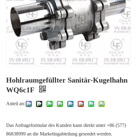
Hohlraumgefüllter Sanitär-Kugelhahn
Sanitär-Kugelhahn mit Gewinde WQ21F
Sanitärer Absperrklappen-Kugelhahn mit Stumpfschweißung, PTFE, RTFE
WQ6c1F
Anteil an:
Das Anfrageformular des Kunden kann direkt unter +86 (577)
86838999 an die Marketingabteilung gesendet werden.