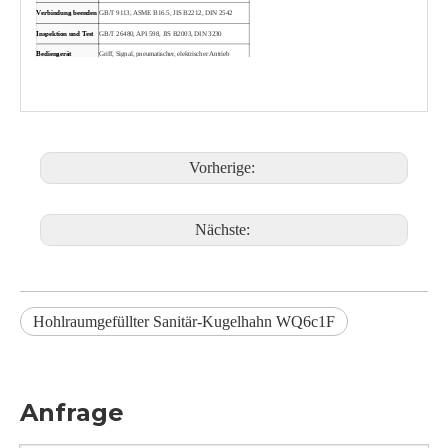
Verbindung beenden
GB/T 9113, ASME B16.5, JIS B2212, DIN 2542
Inspektion und Test
GB/T 26480, API 598, JIS B2003, DIN 3230
Bediengerät
Griff, Signal, pneumatischer, elektrischer Antrieb
Vorherige:
Nächste:
Sanitär-Kugelhahn in Lebensmittelqualität für pharmazeutische Zwecke
Sanitärer 3-teiliger Stumpfschweiß-Kugelhahn WQ61F
Hohlraumgefüllter Sanitär-Kugelhahn WQ6c1F
Anfrage