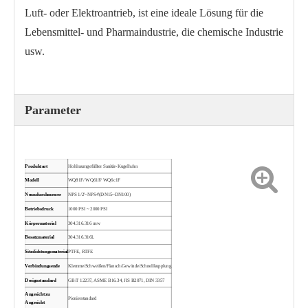
Luft- oder Elektroantrieb, ist eine ideale Lösung für die
Lebensmittel- und Pharmaindustrie, die chemische Industrie
usw.
Sanitärer Schmetterlings-Klemmkugelhahn WDQ81F-10P
Sanitär-Schnellkupplungs-Kugelhahn WQ8k1F
Parameter
Produktart
Hohlraumgefüllter Sanitär-Kugelhahn
Modell
WQ81F/ WQ61F/ WQ6c1F
Nenndurchmesser
NPS 1/2'~NPS4'(DN15~DN100)
Betriebsdruck
1000 PSI ~ 2000 PSI
Körpermaterial
304.316.316 usw
Besatzmaterial
304.316.316L
Sitzdichtungsmaterial
PTFE, RTFE
Verbindungsende
Klemme/Schweißen/Flansch/Gewinde/Schnellkupplung
Designstandard
GB/T 12237, ASME B16.34, JIS B2071, DIN 3357
Sanitärer Dreiklemm-Kugelhahn für Chemikalienbeständigkeit
Sanitär-Klemm-Auslasskugelhahn BGQ81F
Angesicht zu
Pionierstandard
Angesicht