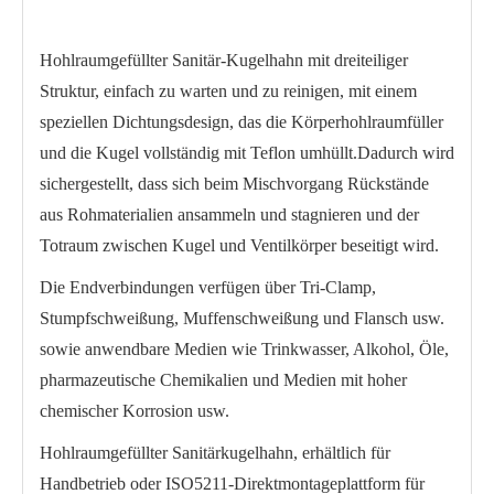
Hohlraumgefüllter Sanitär-Kugelhahn mit dreiteiliger
Struktur, einfach zu warten und zu reinigen, mit einem
speziellen Dichtungsdesign, das die Körperhohlraumfüller
und die Kugel vollständig mit Teflon umhüllt.Dadurch wird
sichergestellt, dass sich beim Mischvorgang Rückstände
aus Rohmaterialien ansammeln und stagnieren und der
Totraum zwischen Kugel und Ventilkörper beseitigt wird.
Die Endverbindungen verfügen über Tri-Clamp,
Sanitär-Schweißkugelhahn WQ61F
Sanitär-3-Wege-Kugelhahn mit losem Flansch WQ945F
Stumpfschweißung, Muffenschweißung und Flansch usw.
sowie anwendbare Medien wie Trinkwasser, Alkohol, Öle,
pharmazeutische Chemikalien und Medien mit hoher
chemischer Korrosion usw.
Hohlraumgefüllter Sanitärkugelhahn, erhältlich für
Handbetrieb oder ISO5211-Direktmontageplattform für