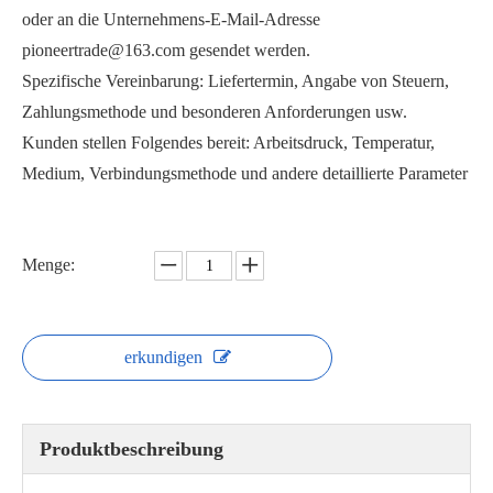
oder an die Unternehmens-E-Mail-Adresse
pioneertrade@163.com gesendet werden.
Spezifische Vereinbarung: Liefertermin, Angabe von Steuern,
Zahlungsmethode und besonderen Anforderungen usw.
Kunden stellen Folgendes bereit: Arbeitsdruck, Temperatur,
Sanitär-Kugelhahn mit Gewinde WQ21F
Sanitär-Kugelhahn in Wabenform WSQ72F
Medium, Verbindungsmethode und andere detaillierte Parameter
Menge:
erkundigen
Produktbeschreibung
Sanitär-Flansch-3-Wege-Kugelhahn WSQ75F
Sanitär-Flanschkugelhahn WQ41F