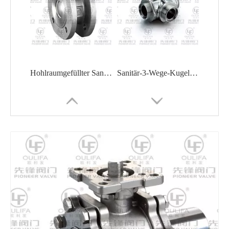
Hohlraumgefüllter Sanitär-Flanschkugelhahn WPSQ72F
Sanitär-3-Wege-Kugelhahn mit Gewinde WQ25F
Hohlraumgefüllter Sanitär-Kugelhahn
Hohlraumgefüllter Sanitär-Kugelhahn WQ61F