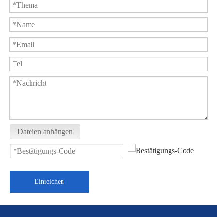
Sanitär-Tri-Clamp-Kugelhahn WQ81F-16P
Sanitär ummantelter 3-Wege-Kugelhahn BWQ48F-10P
Dateien anhängen
Einreichen