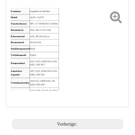
Produktart
Kugelhahn mit Metallsitz
Modell
Q347Y/ VQ77H
Nenndurchmesser
NPS 1/2'~NPS8'(DN15~DN200)
Betriebsdruck
PN16~160, CL150~1500
Körpermaterial
A105, 304,316,316 usw
Besatzmaterial
304.316.316L
Sitzdichtungsmaterial
Metall
Verbindungsende
Flansch
GB/T 12237, ASME B16.34, JIS
Designstandard
B2071, DIN 3357
Angesicht zu
GB/T 12221, ASME B16.10, JIS
Angesicht
B2002, DIN 3202
GB/T 9113, ASME B16.5, JIS
Verbindung beenden
B2212, DIN 2542
GB/T 26480, API 598, JIS B2003,
Inspektion und Test
DIN 3230
Griff, Schneckengetriebe,
Bediengerät
pneumatischer, elektrischer Antrieb
Vorherige: