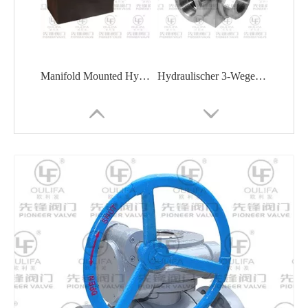
Manifold Mounted Hydraulic Ball Valve Fluid Power
Hydraulischer 3-Wege-Kugelhahn
Schwimmender Hochdruck-Kugelhahn Q41Y-64P
Metallisch dichtender Wafer-Kugelhahn VQ77H