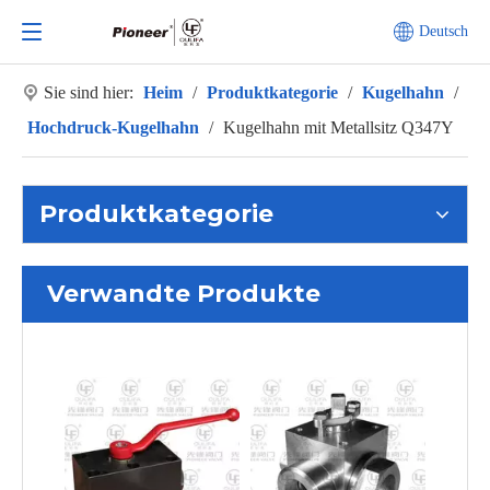
Deutsch
Sie sind hier:
Heim
/
Produktkategorie
/
Kugelhahn
/
Hochdruck-Kugelhahn
/
Kugelhahn mit Metallsitz Q347Y
Produktkategorie
Verwandte Produkte