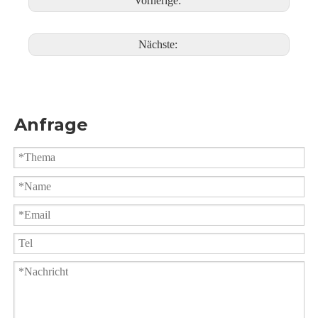
Vorherige:
Nächste:
Anfrage
Kugelhahn-Stumpfschweißung PQ61F
1000PSI geklemmter Kugelhahn PQ81F