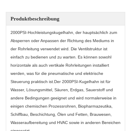
Produktbeschreibung
2000PSI-Hochleistungskugelhahn, der hauptsächlich zum
Absperren oder Anpassen der Richtung des Mediums in
der Rohrleitung verwendet wird. Die Ventilstruktur ist
einfach zu bedienen und zu warten. Es können sowohl
horizontale als auch vertikale Rohrleitungen installiert
werden, was für die pneumatische und elektrische
Steuerung praktisch ist.Der 2000PSI-Kugelhahn ist für
Kugelhahn-Schweißmuffe PQ6C1F
3PC Kugelhahn Q11F
Wasser, Lösungsmittel, Säuren, Erdgas, Sauerstoff und
andere Bedingungen geeignet und wird normalerweise in
einigen chemischen Prozessrohren, Biopharmazeutika,
Schiffbau, Beschichtung, Ölen und Fetten, Brauwesen,
Wasseraufbereitung und HVAC sowie in anderen Bereichen
eingesetzt.