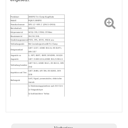
Produktart
2000PSI Tri-Clamp-Kugelhahn
Modell
PQ81F-2000PSI
Nenndurchmesser
NPS 1/2'~NPS 2' (DN15~DN50)
Betriebsdruck
2000PSI
Körpermaterial
WCB, CF8, CF8M, CF3Metc
Besatzmaterial
304.316.316L
1000PSI Kugelhahn mit Gewindeende PQ11PPL
1000PSI Schweißkugelhahn PQ61F
Sitzdichtungsmaterial
PTFE, PPL, RTFE, PEEK usw.
Verbindungsende
Mit Gewinde/geschweißt/Tri-Clamp
GB/T 12237, ASME B16.34, JIS B2071,
Designstandard
DIN 3357
Angesicht zu
G, NPT, BSPT, BSPP, DIN2999, ISO228
Angesicht
GB/T 15188/12224,ASME B16.25/B16.11
GB/T 9113, ASME B16.5, JIS B2212, DIN
Verbindung beenden
2542
GB/T 26480, API 598, JIS B2003, DIN
Inspektion und Test
3230
Griff, Signal, pneumatischer, elektrischer
Bediengerät
Antrieb
1) Direktmontageplattform nach ISO 5211
2) Feingusskörper
3) Ausblassicherer Vorbau
Designmerkmal
4) Optionales Antistatikgerät
5) Optionale V-Port-Einstellung
6) Optionaler Verriegelungsgriff
7) Design nach Kundenwunsch
3-teiliger Kugelhahn mit Stumpfschweißung Q61F
2000PSI Hochleistungs-Kugelhahn PQ6c1F