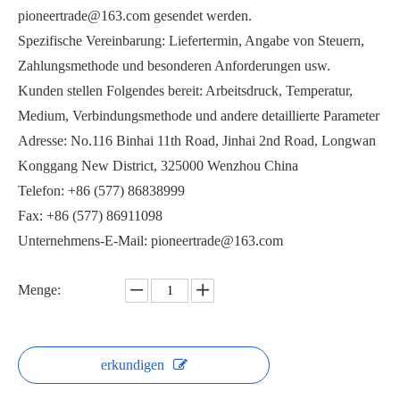
pioneertrade@163.com gesendet werden.
Spezifische Vereinbarung: Liefertermin, Angabe von Steuern,
Zahlungsmethode und besonderen Anforderungen usw.
Kunden stellen Folgendes bereit: Arbeitsdruck, Temperatur,
Medium, Verbindungsmethode und andere detaillierte Parameter
2000PSI Hochdruck-Kugelhahn
3PC Kugelhahn Q21F
Adresse: No.116 Binhai 11th Road, Jinhai 2nd Road, Longwan
Konggang New District, 325000 Wenzhou China
Telefon: +86 (577) 86838999
Fax: +86 (577) 86911098
Unternehmens-E-Mail: pioneertrade@163.com
Menge:
erkundigen
2000PSI Kugelhahn mit Gewinde PQ11F-2000PSI
1000PSI Kugelhahn PQ6C1F