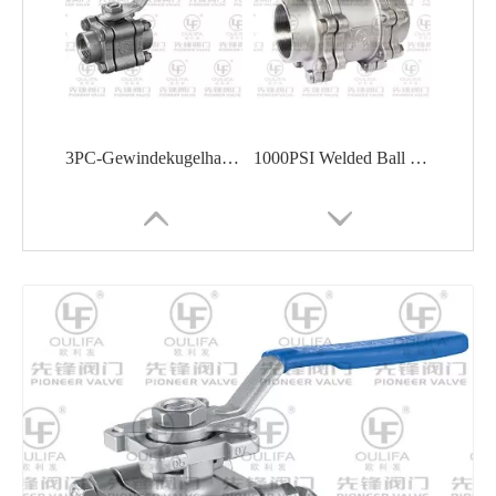
3PC-Gewindekugelhahn Q11F-100P
1000PSI Welded Ball Valve Shipbuilding Oil Chemical
Kugelhahn ISO Direktmontage PQ11F
3PC Schweißkugelventil Q361F-16