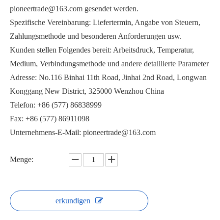
pioneertrade@163.com gesendet werden.
Spezifische Vereinbarung: Liefertermin, Angabe von Steuern,
Zahlungsmethode und besonderen Anforderungen usw.
Kunden stellen Folgendes bereit: Arbeitsdruck, Temperatur,
Medium, Verbindungsmethode und andere detaillierte Parameter
ANSI-Standard-Kugelhahn Q41F-150Lb
DIN-Standard-Flanschkugelhahn-Wasseranlagen
Adresse: No.116 Binhai 11th Road, Jinhai 2nd Road, Longwan
Konggang New District, 325000 Wenzhou China
Telefon: +86 (577) 86838999
Fax: +86 (577) 86911098
Unternehmens-E-Mail: pioneertrade@163.com
Menge:
erkundigen
Flanschkugelhahn mit ISO-Montagepad PQ41F-150Lb
ANSI-Flanschkugelhahn Q41F 150 Pfund