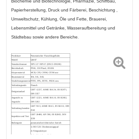
Biochemie und Biotechnologie, Pharmazie, Schiffbau,
Papierherstellung, Druck und Färberei, Beschichtung ,
Umweltschutz, Kühlung, Öle und Fette, Brauerei,
Lebensmittel und Getränke, Wasseraufbereitung und
Städtebau sowie andere Bereiche.
Flanschkugelhahn Q41F-16P
Allzweck-Flanschkugelhahn für Öl und Gas
Produktart
Pneumatischer Flanschkugelhahn
Modell
Q641F
Nenndurchmesser
NPS 1/2'~NPS 8' (DN15~DN200)
Betriebsdruck
PN16, 150 Pfund, JIS10K
Körpermaterial
WCB, CF8, CF8M, CF3M usw
Besatzmaterial
304, 316, 316L
Sitzdichtungsmaterial
PTFE, PPL, RTFE, PEEK usw.
Verbindungsende
Flansch
GB/T 12237, ASME B16.34, JIS B2071,
Designstandard
DIN 3357
Angesicht zu
GB/T 12221, ASME B16.10, JIS B2002,
Angesicht
DIN 3202
GB/T 9113, ASME B16.5, JIS B2212, DIN
Verbindung beenden
2542
GB/T 26480, API 598, JIS B2003, DIN
Inspektion und Test
3230
Bediengerät
pneumatischer/elektrischer Antrieb
1) ISO 5211 Direktmontagepad
2) Feingusskörper
3PC Flanschkugelhahn PQ41F-1000PSI
150Lb Flanschkugelhahn Q41F-300Lb
3) Ausblassicherer Vorbau
Designmerkmal