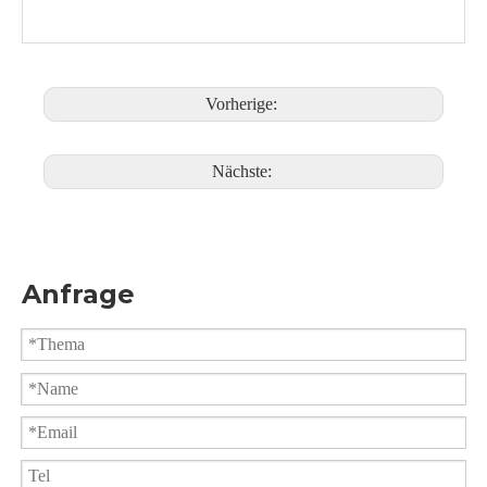
4) Optionales Antistatikgerät
5) Optionale V-Port-Einstellung
6) Design nach Kundenwunsch
Vorherige:
Nächste:
Anfrage
Hochplattform-Flanschkugelhahn für Chemieanlagen
ANSI 150-Lb-Flanschkugelhahn, optionale V-Port-Einstellung