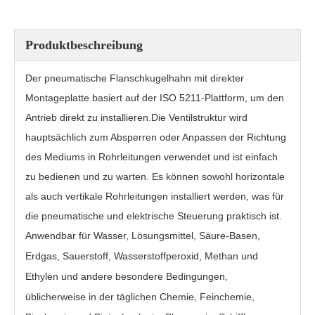
Produktbeschreibung
Der pneumatische Flanschkugelhahn mit direkter
Montageplatte basiert auf der ISO 5211-Plattform, um den
Antrieb direkt zu installieren.Die Ventilstruktur wird
hauptsächlich zum Absperren oder Anpassen der Richtung
des Mediums in Rohrleitungen verwendet und ist einfach
zu bedienen und zu warten. Es können sowohl horizontale
als auch vertikale Rohrleitungen installiert werden, was für
3PC Flanschkugelhahn PQ41F-800Lb
Flanschkugelhahn mit direkter Montageplatte PQ41F-16P
die pneumatische und elektrische Steuerung praktisch ist.
Anwendbar für Wasser, Lösungsmittel, Säure-Basen,
Erdgas, Sauerstoff, Wasserstoffperoxid, Methan und
Ethylen und andere besondere Bedingungen,
üblicherweise in der täglichen Chemie, Feinchemie,