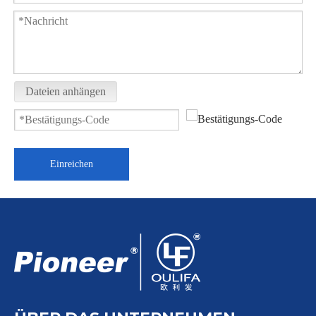
3PC Flanschkugelhahn Q41N
Flanschkugelhahn Q41F-64P
Dateien anhängen
Einreichen