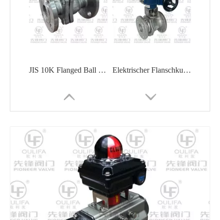
JIS 10K Flanged Ball Valve Industrial Pipelines
Elektrischer Flanschkugelhahn Q941F
Pneumatischer Flanschkugelhahn mit direkter Montageplatte
DIN-Standard-Kugelhahn Q41F-16P