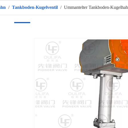
ahn
/
Tankboden-Kugelventil
/
Ummantelter Tankboden-Kugelhah
eim
Produkte
Über uns
HEISS
Anwendung
Video