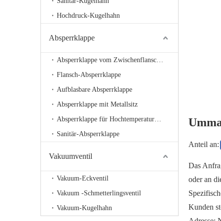
Sanitär-Kugelhahn
Hochdruck-Kugelhahn
Absperrklappe
Absperrklappe vom Zwischenflanschtyp
Flansch-Absperrklappe
Aufblasbare Absperrklappe
Absperrklappe mit Metallsitz
Absperrklappe für Hochtemperaturbelüftung
Umman
Sanitär-Absperrklappe
Anteil an:
Vakuumventil
Das Anfra
Vakuum-Eckventil
oder an d
Spezifisc
Vakuum -Schmetterlingsventil
Kunden ste
Vakuum-Kugelhahn
Adresse: 