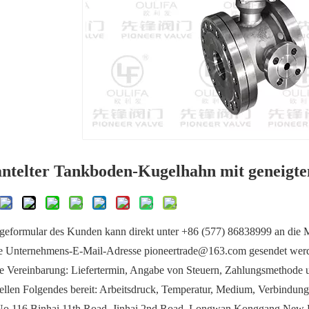
telter Tankboden-Kugelhahn mit geneig
geformular des Kunden kann direkt unter +86 (577) 86838999 an die M
ie Unternehmens-E-Mail-Adresse pioneertrade@163.com gesendet wer
he Vereinbarung: Liefertermin, Angabe von Steuern, Zahlungsmethode
llen Folgendes bereit: Arbeitsdruck, Temperatur, Medium, Verbindungs
No.116 Binhai 11th Road, Jinhai 2nd Road, Longwan Konggang New 