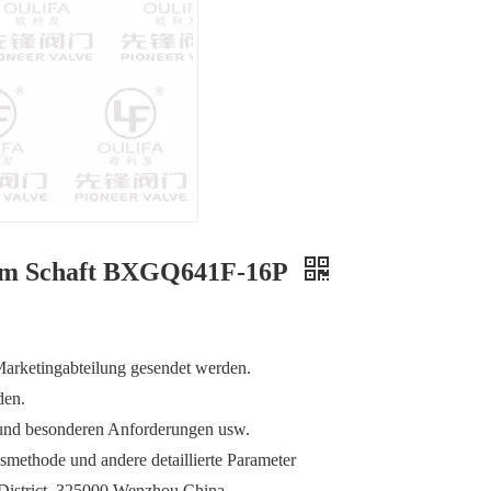
tem Schaft BXGQ641F-16P
arketingabteilung gesendet werden.
den.
 und besonderen Anforderungen usw.
methode und andere detaillierte Parameter
District, 325000 Wenzhou China