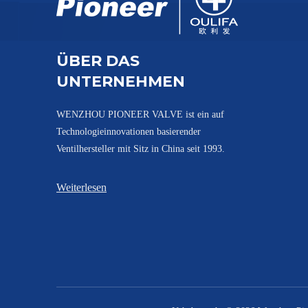
Pneumatisch betätigtes Tankbodenventil XGQ641F
ÜBER DAS
UNTERNEHMEN
WENZHOU PIONEER VALVE ist ein auf
Technologieinnovationen basierender
Ventilhersteller mit Sitz in China seit 1993.
Weiterlesen
Antibiotika-Tankboden-Kugelventil KGQ81F-16R