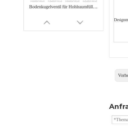
Bodenkugelventil für Hohlraumfülltank GQ8c1F
Designm
Vorhe
Pneumatisches Tankbodenventil XGQ641PPL
Anfr