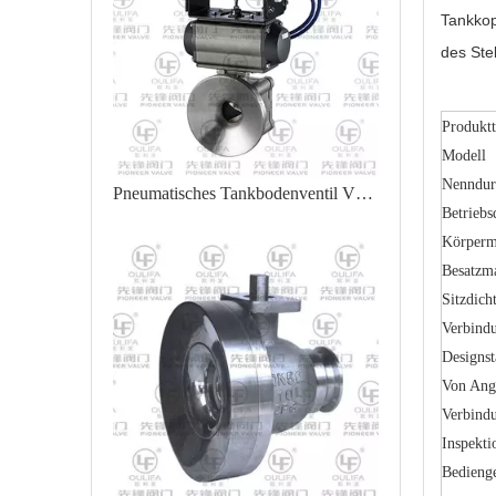
Tankkop
des Ste
Produkt
Modell
Nenndur
Pneumatisches Tankbodenventil VPGQ81F
Betriebs
Körperm
Besatzma
Sitzdich
Verbind
Designs
Von Ange
Verbind
Inspekti
Bedienge