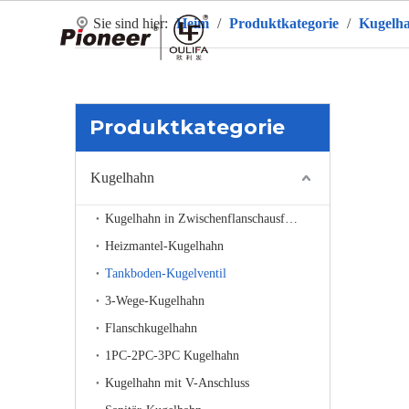
Sie sind hier:
Heim
/
Produktkategorie
/
Kugelh
H
Produktkategorie
Kugelhahn
Kugelhahn in Zwischenflanschausführung
Heizmantel-Kugelhahn
Tankboden-Kugelventil
3-Wege-Kugelhahn
Flanschkugelhahn
1PC-2PC-3PC Kugelhahn
Kugelhahn mit V-Anschluss