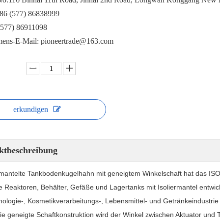
+86 (577) 86838999
(577) 86911098
ens-E-Mail: pioneertrade@163.com
erkundigen
ktbeschreibung
antelte Tankbodenkugelhahn mit geneigtem Winkelschaft hat das ISO f
le Reaktoren, Behälter, Gefäße und Lagertanks mit Isoliermantel entwi
nologie-, Kosmetikverarbeitungs-, Lebensmittel- und Getränkeindustrie
ie geneigte Schaftkonstruktion wird der Winkel zwischen Aktuator und T