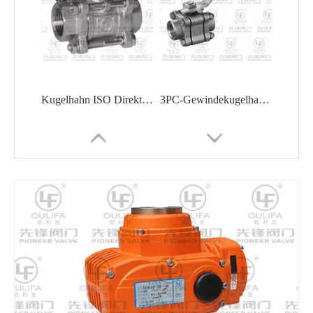
Kugelhahn ISO Direktmontage PQ11F
3PC-Gewindekugelhahn Q11F-100P
1000PSI Welded Ball Valve Shipbuilding Oil Chemical
3PC Schweißkugelventil Q361F-16