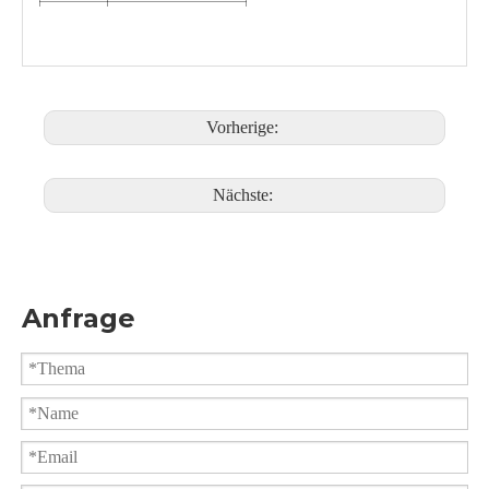
1) Direktmontageplattform nach ISO 5211
2) Feingusskörper
Designmerkmal
3) Ausblassicherer Vorbau
4) Optionales Antistatikgerät
5) Design nach Kundenwunsch
Vorherige:
Nächste:
1 STÜCK Kugelhahn mit Gewindeende Q11F-16P
2000PSI Tri-Clamp-Kugelhahn PQ81F-2000PSI
Anfrage