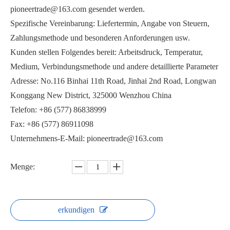
pioneertrade@163.com gesendet werden.
Spezifische Vereinbarung: Liefertermin, Angabe von Steuern,
Zahlungsmethode und besonderen Anforderungen usw.
Kunden stellen Folgendes bereit: Arbeitsdruck, Temperatur,
Medium, Verbindungsmethode und andere detaillierte Parameter
2000PSI Hochdruck-Kugelhahn
1000PSI Kugelhahn PQ6C1F
Adresse: No.116 Binhai 11th Road, Jinhai 2nd Road, Longwan
Konggang New District, 325000 Wenzhou China
Telefon: +86 (577) 86838999
Fax: +86 (577) 86911098
Unternehmens-E-Mail: pioneertrade@163.com
Menge:
erkundigen
3PC Kugelhahn Q21F
2000PSI Kugelhahn mit Gewinde PQ11F-2000PSI