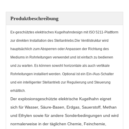
Produktbeschreibung
Ex-geschütztes elektrisches Kugelhahndesign mit ISO 5211-Plattform
zur direkten Installation des Stellantriebs.Die Ventilstruktur wird
hauptsächlich zum Absperren oder Anpassen der Richtung des
Mediums in Rohrleitungen verwendet und ist einfach zu bedienen
und zu warten. Es können sowohl horizontale als auch vertikale
Rohrleitungen installiert werden. Optional ist ein Ein-/Aus-Schalter
1000PSI Kugelhahn mit Gewindeende PQ11PPL
Kugelhahn-Schweißmuffe PQ6C1F
und ein intelligenter Stellantrieb zur Regulierung und Steuerung
erhältlich.
Der explosionsgeschützte elektrische Kugelhahn eignet
sich für Wasser, Säure-Basen, Erdgas, Sauerstoff, Methan
und Ethylen sowie für andere Sonderbedingungen und wird
normalerweise in der täglichen Chemie, Feinchemie,