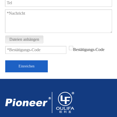
1000PSI geklemmter Kugelhahn PQ81F
2PC-Gewindekugelhahn Q11F-16P
Dateien anhängen
Einreichen